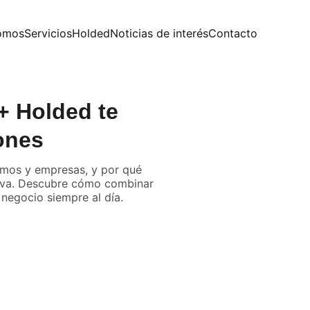
omos
Servicios
Holded
Noticias de interés
Contacto
+ Holded te
ones
nomos y empresas, y por qué
tiva. Descubre cómo combinar
negocio siempre al día.